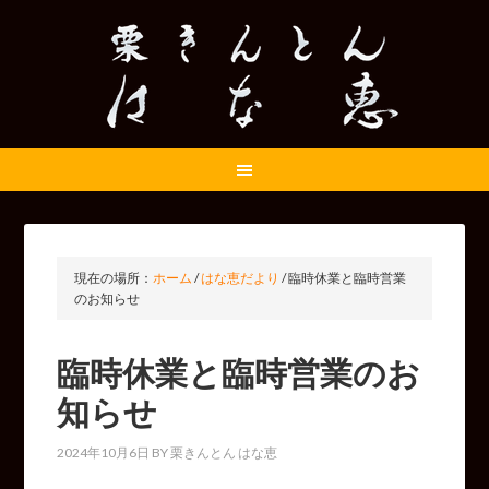
現在の場所：
ホーム
/
はな恵だより
/
臨時休業と臨時営業
のお知らせ
臨時休業と臨時営業のお
知らせ
2024年10月6日
BY
栗きんとん はな恵